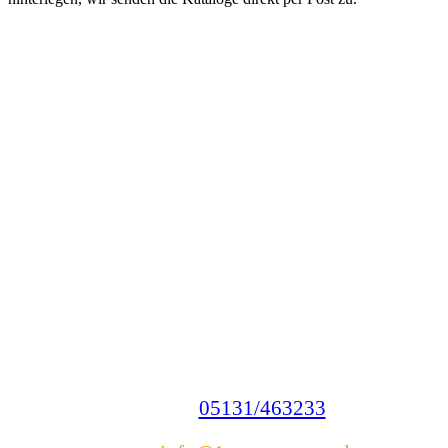
Nehmen Sie hier mit uns Kontakt auf. Beschreiben
Sie Ihre Bauplanung im Anfrageformular, geben
Sie die gefragten Daten ein und wir setzen uns
schnellstmöglich mit Ihnen in Verbindung!
Mit uns als starken Hörmann Partner entwickeln
wir Ihr Bauprojekt und schließen es zügig und
unkompliziert ab. Neben Garagentoren und
Antrieben umfasst unser Produktportfolio auch
Haustüren, Wohnraumtüren und Antriebe für
Innentüren.
Telefon:
05131/463233