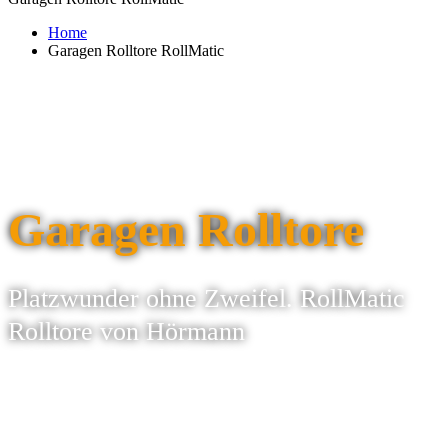
Home
Garagen Rolltore RollMatic
Garagen Rolltore
Platzwunder ohne Zweifel. RollMatic
Rolltore von Hörmann