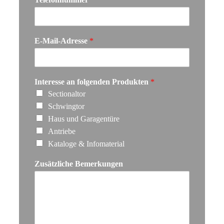
r
c
n
h
a
n
m
a
e
m
E-Mail-Adresse
*
e
Interesse an folgenden Produkten
*
Sectionaltor
Schwingtor
Haus und Garagentüre
Antriebe
Kataloge & Infomaterial
Zusätzliche Bemerkungen