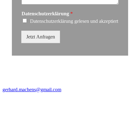
Datenschutzerklärung
*
Datenschutzerklärung gelesen und akzeptiert
Jetzt Anfragen
Hörmann Garbsen
Glockenblumenweg 20
30826 Garbsen
gerhard.machens@gmail.com
Tel : 05131-463233
Fax : 05131-463234
Mobil : 0172-5490387