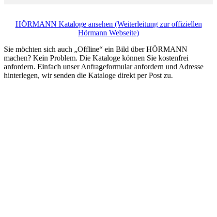
HÖRMANN Kataloge ansehen (Weiterleitung zur offiziellen
Hörmann Webseite)
Sie möchten sich auch „Offline“ ein Bild über HÖRMANN
machen? Kein Problem. Die Kataloge können Sie kostenfrei
anfordern. Einfach unser Anfrageformular anfordern und Adresse
hinterlegen, wir senden die Kataloge direkt per Post zu.
Nehmen Sie hier mit uns Kontakt auf. Beschreiben
Sie Ihre Bauplanung im Anfrageformular, geben
Sie die gefragten Daten ein und wir setzen uns
schnellstmöglich mit Ihnen in Verbindung!
Mit uns als starken Hörmann Partner entwickeln
wir Ihr Bauprojekt und schließen es zügig und