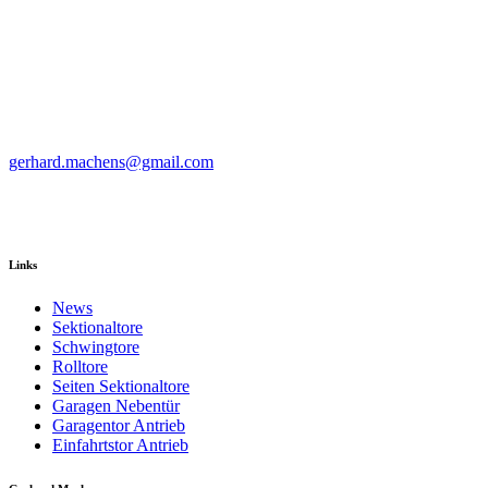
Hörmann Garbsen
Glockenblumenweg 20
30826 Garbsen
gerhard.machens@gmail.com
Tel : 05131-463233
Fax : 05131-463234
Mobil : 0172-5490387
Links
News
Sektionaltore
Schwingtore
Rolltore
Seiten Sektionaltore
Garagen Nebentür
Garagentor Antrieb
Einfahrtstor Antrieb