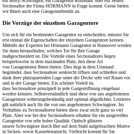
ein Berry-Schwingtor, ein Garagentor RollMatic oder ein Seiten-
Sectionaltor der Firma HÖRMANN in Frage kommt. Gerne bieten
wir Ihnen auch eine Garagennebentür an.
Die Vorzüge der einzelnen Garagentore
Um sich für ein bestimmtes Garagentor zu entscheiden, müssen Sie
erst einmal die Eigenschaften der einzelnen Garagentore kennen.
Mithilfe der Experten bei Hörmann Garagentor in Hannover werden
Sie dann herausfinden, welches Tor für Ihre Garage
maßgeschneidert ist. Die Vorteile eines Sectionaltores liegen
beispielsweise in dem maximalen Platz, den diese Art
von Garagentoren Ihnen bieten. Dies liegt in dem Umstand
begründet, dass Sectionaltore senkrecht öffnen und schließen und
dank ihrer platzsparenden Lage unter der Decke sehr viel Raum vor
und in der Garage bieten. Ein schöner Vorteil ist,
dass Sectionaltore prinzipiell in jede Gargenöffnung eingebaut
werden können. Selbstverständlich sind diese von uns angebotenen
Garagentore witterungsbeständig und optimal abgedichtet. Letzteres
gilt natürlich auch für die von uns angebotenen Schwingtore. Im
Verhältnis zu Sectionaltoren bieten diese zwar nicht ganz so viel
Platz. Aber wie bei den Sectionaltoren erhalten Sie ein ausgereiftes
Garagentor von sehr hoher Qualität. Optisch glänzen
unsere Schwingtore durch Ihre auf dem Stahl aufgebrachten Motive
in Sicken- sowie Kassettenansicht. Vielleicht kommt für Sie