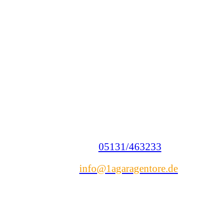
Nehmen Sie hier mit uns Kontakt auf. Beschreiben
Sie Ihre Bauplanung im Anfrageformular, geben
Sie die gefragten Daten ein und wir setzen uns
schnellstmöglich mit Ihnen in Verbindung!
Mit uns als starken Hörmann Partner entwickeln
wir Ihr Bauprojekt und schließen es zügig und
unkompliziert ab. Neben Garagentoren und
Antrieben umfasst unser Produktportfolio auch
Haustüren, Wohnraumtüren und Antriebe für
Innentüren.
Telefon:
05131/463233
E-Mail:
info@1agaragentore.de